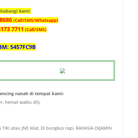
Hubungi Kami:
 8686
(Call/SMS/Whatsapp)
3173 7711
(Call/SMS)
BM: 5457FC9B
encing nanah di tempat kami:
r, hemat waktu dll),
TIKI atau JNE kilat, Di bungkus rapi, RAHASIA DIJAMIN