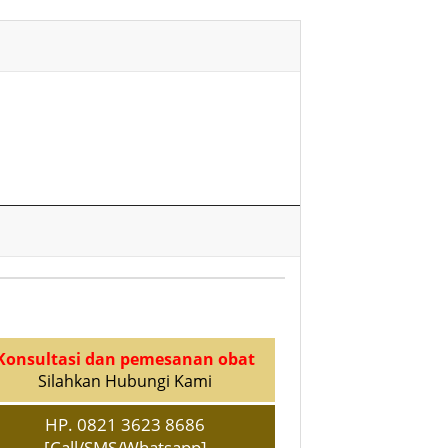
Konsultasi dan pemesanan obat
Silahkan Hubungi Kami
HP. 0821 3623 8686
[Call/SMS/Whatsapp]