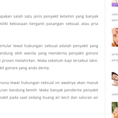
sala
upakan salah satu jenis penyakit kelamin yang banyak
wani
liki kebiasaan berganti pasangan seksual, atau pria
tertular lewat hubungan seksual adalah penyakit yang
andung oleh wanita yang menderita penyakit gonore
terl
peng
t proses melahirkan. Maka sebelum bayi tersebut lahir,
it gonore yang anda derita.
nusia lewat hubungan seksual ini awalnya akan masuk
luran kandung kemih. Maka banyak penderita penyakit
seki
akit pada saat sedang buang air kecil dan saluran air