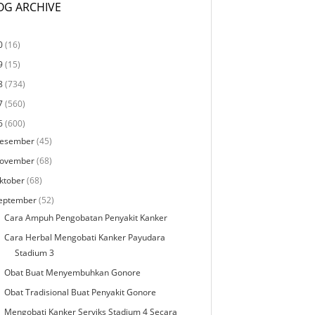
OG ARCHIVE
0
(16)
9
(15)
8
(734)
7
(560)
6
(600)
esember
(45)
ovember
(68)
ktober
(68)
eptember
(52)
Cara Ampuh Pengobatan Penyakit Kanker
Cara Herbal Mengobati Kanker Payudara
Stadium 3
Obat Buat Menyembuhkan Gonore
Obat Tradisional Buat Penyakit Gonore
Mengobati Kanker Serviks Stadium 4 Secara