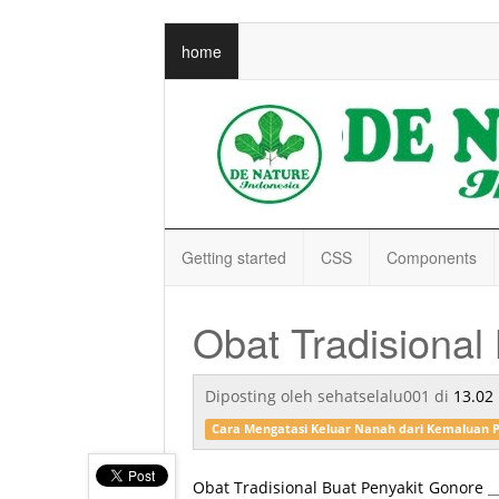
home
Getting started
CSS
Components
Obat Tradisional
Diposting oleh
sehatselalu001
di
13.02
Cara Mengatasi Keluar Nanah dari Kemaluan 
Obat Tradisional Buat Penyakit Gonore
__