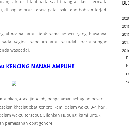
buang air kecil tapi pada saat buang air kecil ternyata
BL
u, di bagian anus terasa gatal, sakit dan bahkan terjadi
202
201
ang abnormal atau tidak sama seperti yang biasanya.
201
i pada vagina, sebelum atau sesudah berhubungan
201
a anda waspadai.
201
D
au KENCING NANAH AMPUH!!
N
O
S
buhkan, Atas ijin Alloh, pengalaman sebagian besar
akan khasiat obat gonore kami dalam waktu 3-4 hari,
alam waktu tersebut. Silahkan Hubungi kami untuk
dan pemesanan obat gonore