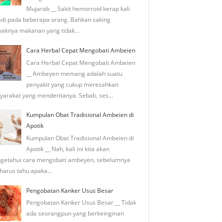
Mujarab __ Sakit hemorroid kerap kali
adi pada beberapa orang. Bahkan saking
aknya makanan yang tidak...
Cara Herbal Cepat Mengobati Ambeien
Cara Herbal Cepat Mengobati Ambeien
__ Ambeyen memang adalah suatu
penyakit yang cukup meresahkan
arakat yang menderitanya. Sebab, ses...
Kumpulan Obat Tradisional Ambeien di
Apotik
Kumpulan Obat Tradisional Ambeien di
Apotik __ Nah, kali ini kita akan
getahui cara mengobati ambeyen, sebelumnya
 harus tahu apaka...
Pengobatan Kanker Usus Besar
Pengobatan Kanker Usus Besar __ Tidak
ada seorangpun yang berkeinginan