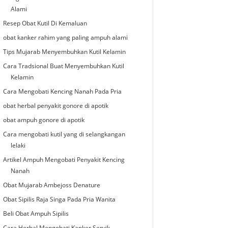
Alami
Resep Obat Kutil Di Kemaluan
obat kanker rahim yang paling ampuh alami
Tips Mujarab Menyembuhkan Kutil Kelamin
Cara Tradsional Buat Menyembuhkan Kutil
Kelamin
Cara Mengobati Kencing Nanah Pada Pria
obat herbal penyakit gonore di apotik
obat ampuh gonore di apotik
Cara mengobati kutil yang di selangkangan
lelaki
Artikel Ampuh Mengobati Penyakit Kencing
Nanah
Obat Mujarab Ambejoss Denature
Obat Sipilis Raja Singa Pada Pria Wanita
Beli Obat Ampuh Sipilis
Cara Herbal Mengobati Kanker Servik